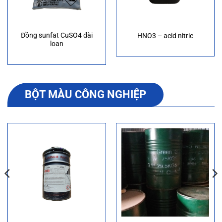
Đồng sunfat CuSO4 đài
HNO3 – acid nitric
loan
BỘT MÀU CÔNG NGHIỆP