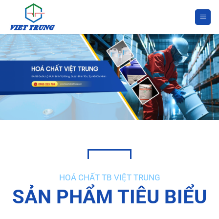
Bỏ
qua
nội
dung
HOÁ CHẤT TB VIỆT TRUNG
SẢN PHẨM TIÊU BIỂU