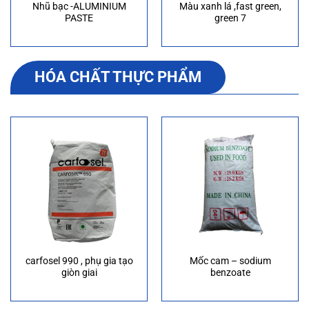
Nhũ bạc -ALUMINIUM
Màu xanh lá ,fast green,
PASTE
green 7
HÓA CHẤT THỰC PHẨM
carfosel 990 , phụ gia tạo
Mốc cam – sodium
giòn giai
benzoate