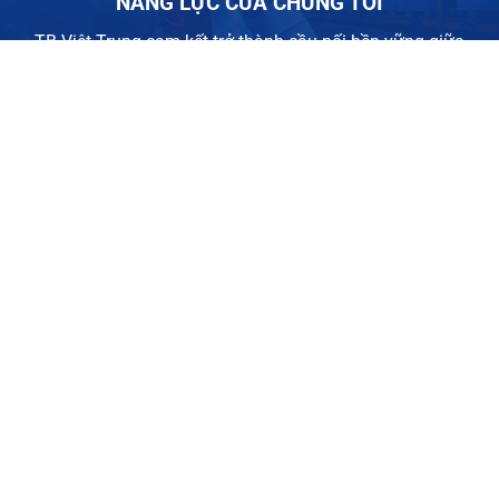
NĂNG LỰC CỦA CHÚNG TÔI
TB Việt Trung cam kết trở thành cầu nối bền vững giữa
người tiêu dùng và các dòng hóa chất chất lượng cao, góp
phần tạo ra chuỗi cung ứng hiệu quả và thân thiện với môi
trường.
500+
70+
Khách hàng tin dùng
Loại hóa chất