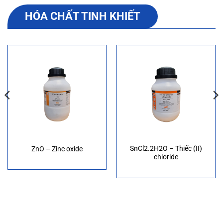
HÓA CHẤT TINH KHIẾT
SnCl2.2H2O – Thiếc (II)
ZnO – Zinc oxide
chloride