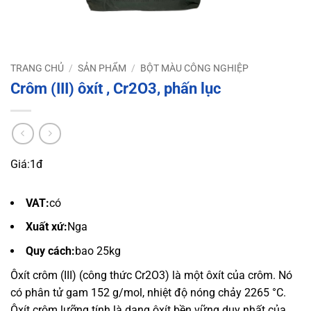
TRANG CHỦ
/
SẢN PHẨM
/
BỘT MÀU CÔNG NGHIỆP
Crôm (III) ôxít , Cr2O3, phấn lục
Giá:
1đ
VAT:
có
Xuất xứ:
Nga
Quy cách:
bao 25kg
Ôxít crôm (III) (công thức Cr2O3) là một ôxít của crôm. Nó
có phân tử gam 152 g/mol, nhiệt độ nóng chảy 2265 °C.
Ôxít crôm lưỡng tính là dạng ôxít bền vững duy nhất của