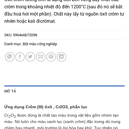
crôm trong khoảng nhiệt độ đến 1200°C (sau đó nó sẽ bắt
đầu hoá hơi một phần). Chất này lấy từ nguồn ôxít crôm tự
nhiên hoặc kali đicrômat.
SKU:
5964e6b72098
Danh mục:
Bột màu công nghiệp
MÔ TẢ
Ứng dụng Crôm (III) ôxít , Cr2O3, phấn lục
Cr
O
được dùng là chất tạo màu trong vật liệu gốm nhóm tạo
2
3
màu. Nó luôn cho màu xanh lục (xanh crôm) đặc trưng dù nung
chậm hay nhanh, môi trường lò ôxi hóa hay khử. Tuy nhiên nó