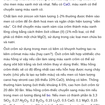
cho men màu xanh mờ và nhạt. Nếu có
CaO
, màu xanh có thể
chuyển sang màu xanh cỏ.
Chất làm mờ ziricon với hàm lượng 1-2% thường được thêm vào
men có crôm để ổn định hoá men và ngăn chặn hiện tượng “viền
nâu”. Có thể chuyển màu xanh xám của crôm thành màu xanh
lông công bằng cách thêm ôxít côban (II) (1% mỗi loại, có thể
phải có thêm một chút MgO), sử dụng trong các loại men chứa bo
và natri.
Ôxít crôm sử dụng trong men có kẽm có khuynh hướng tạo ra
kẽm crômat màu nâu (hay cam?). Ôxít crôm kết hợp vớithiếc cho
màu hồng vì vậy nếu cần làm sáng màu xanh crôm có thể sử
dụng vôit bột trắng và ôxít nhôm thay vì dùng thiếc. Màu hồng
crôm-thiếc sẽ có độ đồng nhất cao nếu hỗn hợp được nung chảy
trước (chủ yếu là tạo sự biến màu) và nếu men có hàm lượng
canxi hay stronti cao (tối thiểu 10% CaO), không có kẽm. Thông
thường hàm lượng ôxít thiếc khoảng 4-5%, cao hơn ôxít crôm từ
20 đến 30 lần. Màu hồng crôm-thiếc chuyển sang màu tím nếu
trong men có lượng đáng kể
bo
. Nếu men có thành phần là 3,3
SiO
, 0,27 Al
O
, 0,2 B
O
, 0,15 Li
O, 0,5 CaO, 0,1 MgO, 0,15
2
2
3
2
3
2