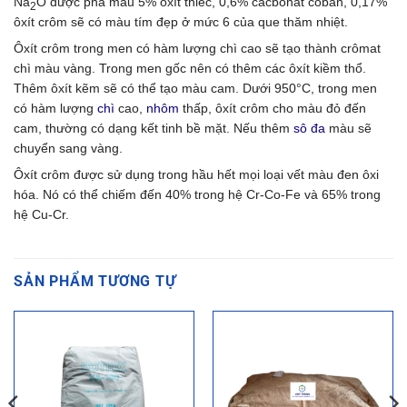
Na
O được pha màu 5% ôxít thiếc, 0,6% cacbonat côban, 0,17%
2
ôxít crôm sẽ có màu tím đẹp ở mức 6 của que thăm nhiệt.
Ôxít crôm trong men có hàm lượng chì cao sẽ tạo thành crômat
chì màu vàng. Trong men gốc nên có thêm các ôxít kiềm thổ.
Thêm ôxít kẽm sẽ có thể tạo màu cam. Dưới 950°C, trong men
có hàm lượng
chì
cao,
nhôm
thấp, ôxít crôm cho màu đỏ đến
cam, thường có dạng kết tinh bề mặt. Nếu thêm
sô đa
màu sẽ
chuyển sang vàng.
Ôxít crôm được sử dụng trong hầu hết mọi loại vết màu đen ôxi
hóa. Nó có thể chiếm đến 40% trong hệ Cr-Co-Fe và 65% trong
hệ Cu-Cr.
SẢN PHẨM TƯƠNG TỰ