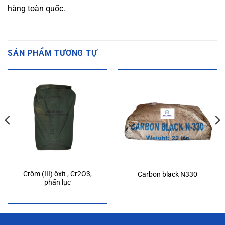
hàng toàn quốc.
SẢN PHẨM TƯƠNG TỰ
Crôm (III) ôxít , Cr2O3,
Carbon black N330
phấn lục