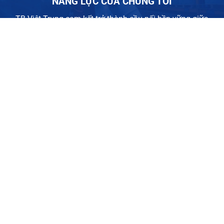
NĂNG LỰC CỦA CHÚNG TÔI
TB Việt Trung cam kết trở thành cầu nối bền vững giữa
người tiêu dùng và các dòng hóa chất chất lượng cao, góp
phần tạo ra chuỗi cung ứng hiệu quả và thân thiện với môi
trường.
500+
70+
Khách hàng tin dùng
Loại hóa chất