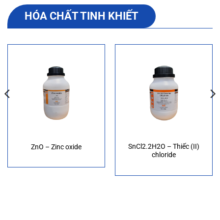
HÓA CHẤT TINH KHIẾT
SnCl2.2H2O – Thiếc (II)
ZnO – Zinc oxide
chloride