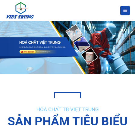
Bỏ
qua
nội
dung
HOÁ CHẤT TB VIỆT TRUNG
SẢN PHẨM TIÊU BIỂU