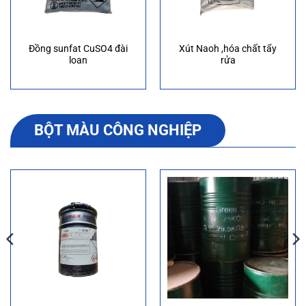
Đồng sunfat CuSO4 đài
Xút Naoh ,hóa chất tẩy
loan
rửa
BỘT MÀU CÔNG NGHIỆP