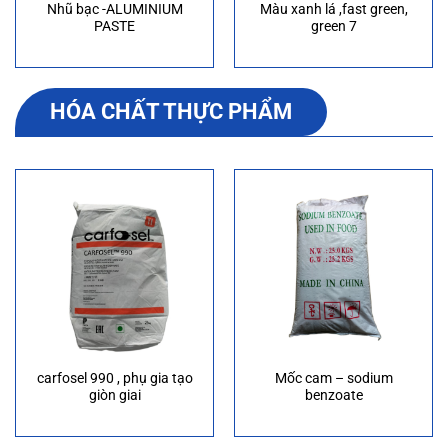
Nhũ bạc -ALUMINIUM
Màu xanh lá ,fast green,
PASTE
green 7
HÓA CHẤT THỰC PHẨM
carfosel 990 , phụ gia tạo
Mốc cam – sodium
giòn giai
benzoate